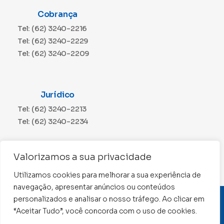
Cobrança
Tel: (62) 3240-2216
Tel: (62) 3240-2229
Tel: (62) 3240-2209
Jurídico
Tel: (62) 3240-2213
Tel: (62) 3240-2234
Comunicação
Valorizamos a sua privacidade
Tel: (62) 3240-2230
Utilizamos cookies para melhorar a sua experiência de
navegação, apresentar anúncios ou conteúdos
personalizados e analisar o nosso tráfego. Ao clicar em
CNPJ: 01.015.676/0001-11
“Aceitar Tudo”, você concorda com o uso de cookies.
Conselho Regional de Contabilidade de Goiás 2022 –