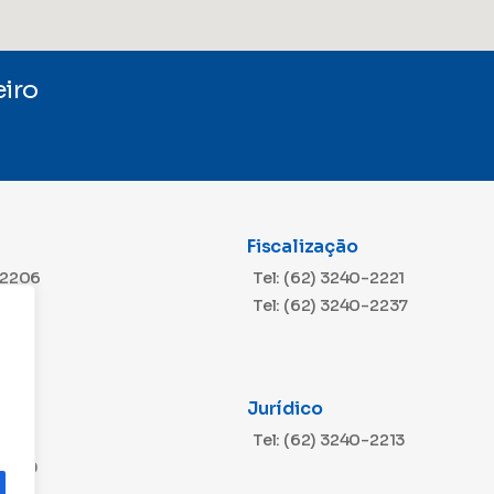
iro
Fiscalização
-2206
Tel: (62) 3240-2221
Tel: (62) 3240-2237
Jurídico
m
-2216
Tel: (62) 3240-2213
-2229