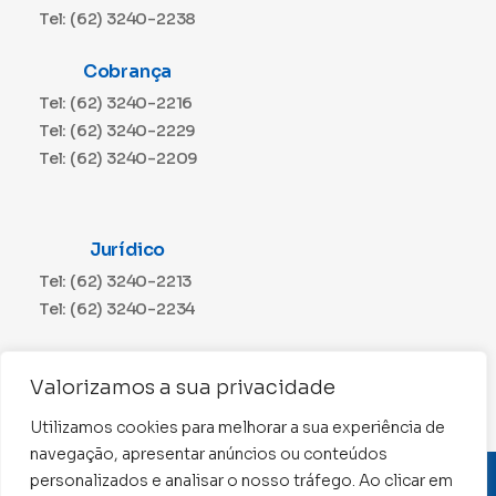
Tel: (62) 3240-2238
Cobrança
Tel: (62) 3240-2216
Tel: (62) 3240-2229
Tel: (62) 3240-2209
Jurídico
Tel: (62) 3240-2213
Tel: (62) 3240-2234
Comunicação
Valorizamos a sua privacidade
Tel: (62) 3240-2230
Utilizamos cookies para melhorar a sua experiência de
navegação, apresentar anúncios ou conteúdos
personalizados e analisar o nosso tráfego. Ao clicar em
CNPJ: 01.015.676/0001-11