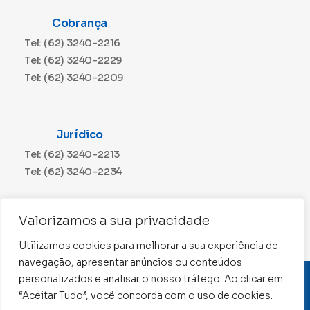
Cobrança
Tel: (62) 3240-2216
Tel: (62) 3240-2229
Tel: (62) 3240-2209
Jurídico
Tel: (62) 3240-2213
Tel: (62) 3240-2234
Comunicação
Valorizamos a sua privacidade
Tel: (62) 3240-2230
Utilizamos cookies para melhorar a sua experiência de
navegação, apresentar anúncios ou conteúdos
personalizados e analisar o nosso tráfego. Ao clicar em
CNPJ: 01.015.676/0001-11
“Aceitar Tudo”, você concorda com o uso de cookies.
Conselho Regional de Contabilidade de Goiás 2022 –