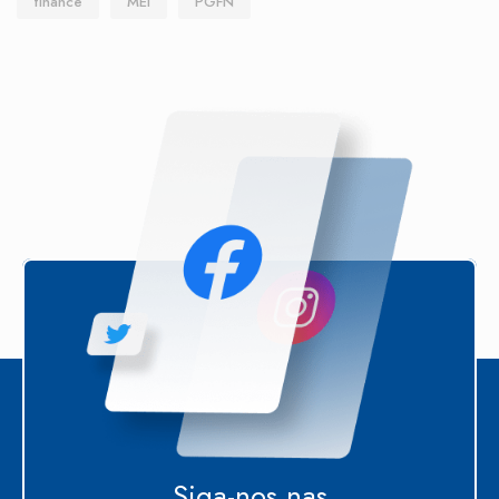
finance
MEI
PGFN
Siga-nos nas