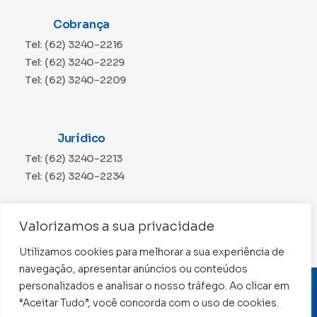
Cobrança
Tel: (62) 3240-2216
Tel: (62) 3240-2229
Tel: (62) 3240-2209
Jurídico
Tel: (62) 3240-2213
Tel: (62) 3240-2234
Comunicação
Valorizamos a sua privacidade
Tel: (62) 3240-2230
Utilizamos cookies para melhorar a sua experiência de
navegação, apresentar anúncios ou conteúdos
personalizados e analisar o nosso tráfego. Ao clicar em
CNPJ: 01.015.676/0001-11
“Aceitar Tudo”, você concorda com o uso de cookies.
Conselho Regional de Contabilidade de Goiás 2022 –