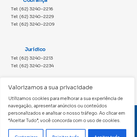
Cobrança
Tel: (62) 3240-2216
Tel: (62) 3240-2229
Tel: (62) 3240-2209
Jurídico
Tel: (62) 3240-2213
Tel: (62) 3240-2234
Comunicação
Valorizamos a sua privacidade
Tel: (62) 3240-2230
Utilizamos cookies para melhorar a sua experiência de
navegação, apresentar anúncios ou conteúdos
personalizados e analisar o nosso tráfego. Ao clicar em
CNPJ: 01.015.676/0001-11
“Aceitar Tudo”, você concorda com o uso de cookies.
Conselho Regional de Contabilidade de Goiás 2022 –
Todos os direitos reservados
Precisa de ajuda ?