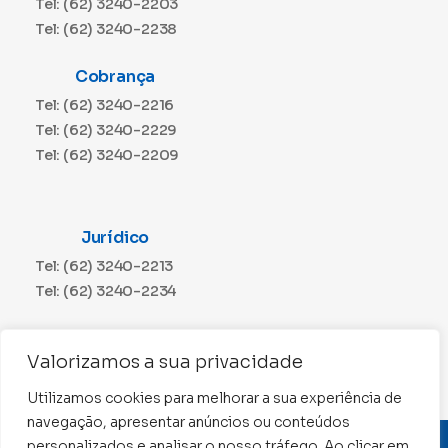
Tel: (62) 3240-2203
Tel: (62) 3240-2238
Cobrança
Tel: (62) 3240-2216
Tel: (62) 3240-2229
Tel: (62) 3240-2209
Jurídico
Tel: (62) 3240-2213
Tel: (62) 3240-2234
Comunicação
Valorizamos a sua privacidade
Tel: (62) 3240-2230
Utilizamos cookies para melhorar a sua experiência de
navegação, apresentar anúncios ou conteúdos
personalizados e analisar o nosso tráfego. Ao clicar em