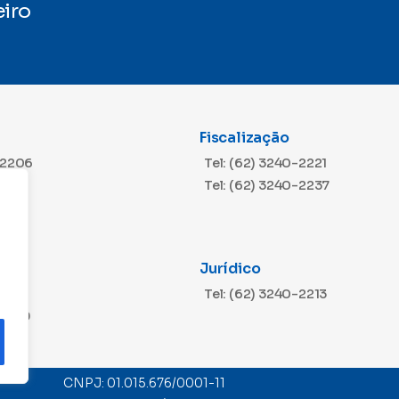
iro
Fiscalização
-2206
Tel: (62) 3240-2221
Tel: (62) 3240-2237
Jurídico
m
-2216
Tel: (62) 3240-2213
-2229
CNPJ: 01.015.676/0001-11