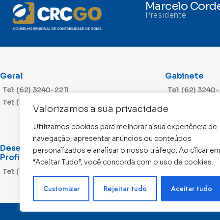
Marcelo Corde
Presidente
Geral
Gabinete
Tel: (62) 3240-2211
Tel: (62) 3240
Tel: (62) 3240-2212
Valorizamos a sua privacidade
Utilizamos cookies para melhorar a sua experiência de
navegação, apresentar anúncios ou conteúdos
Desenvolvimento
Cobrança
personalizados e analisar o nosso tráfego. Ao clicar e
Profissional
“Aceitar Tudo”, você concorda com o uso de cookies.
Tel: (62) 3240
Tel: (62) 3240-2203
Tel: (62) 3240
Customizar
Rejeitar tudo
Aceitar tudo