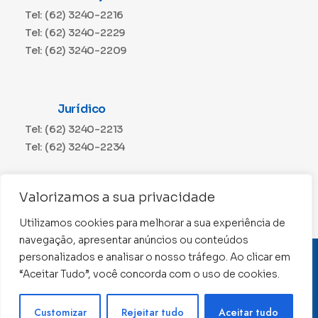
Tel: (62) 3240-2216
Tel: (62) 3240-2229
Tel: (62) 3240-2209
Jurídico
Tel: (62) 3240-2213
Tel: (62) 3240-2234
Comunicação
Valorizamos a sua privacidade
Tel: (62) 3240-2230
Utilizamos cookies para melhorar a sua experiência de
navegação, apresentar anúncios ou conteúdos
personalizados e analisar o nosso tráfego. Ao clicar em
CNPJ: 01.015.676/0001-11
“Aceitar Tudo”, você concorda com o uso de cookies.
Conselho Regional de Contabilidade de Goiás 2022 –
Todos os direitos reservados
Precisa de ajuda ?
Customizar
Rejeitar tudo
Aceitar tudo