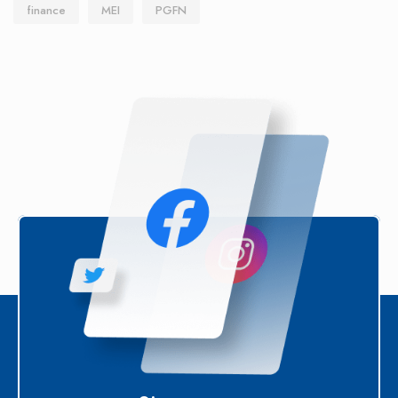
finance
MEI
PGFN