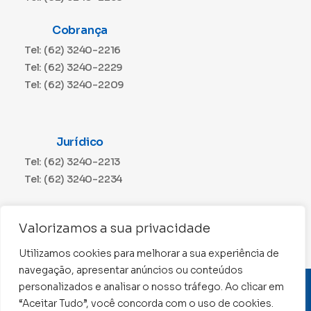
Cobrança
Tel: (62) 3240-2216
Tel: (62) 3240-2229
Tel: (62) 3240-2209
Jurídico
Tel: (62) 3240-2213
Tel: (62) 3240-2234
Comunicação
Valorizamos a sua privacidade
Tel: (62) 3240-2230
Utilizamos cookies para melhorar a sua experiência de
navegação, apresentar anúncios ou conteúdos
personalizados e analisar o nosso tráfego. Ao clicar em
CNPJ: 01.015.676/0001-11
“Aceitar Tudo”, você concorda com o uso de cookies.
Conselho Regional de Contabilidade de Goiás 2022 –