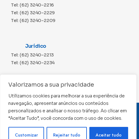
Tel: (62) 3240-2216
Tel: (62) 3240-2229
Tel: (62) 3240-2209
Jurídico
Tel: (62) 3240-2213
Tel: (62) 3240-2234
Comunicação
Valorizamos a sua privacidade
Tel: (62) 3240-2230
Utilizamos cookies para melhorar a sua experiência de
navegação, apresentar anúncios ou conteúdos
personalizados e analisar o nosso tráfego. Ao clicar em
CNPJ: 01.015.676/0001-11
“Aceitar Tudo”, você concorda com o uso de cookies.
Conselho Regional de Contabilidade de Goiás 2022 –
Todos os direitos reservados
Precisa de ajuda ?
Customizar
Rejeitar tudo
Aceitar tudo