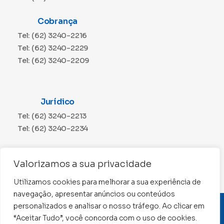
Cobrança
Tel: (62) 3240-2216
Tel: (62) 3240-2229
Tel: (62) 3240-2209
Jurídico
Tel: (62) 3240-2213
Tel: (62) 3240-2234
Comunicação
Valorizamos a sua privacidade
Tel: (62) 3240-2230
Utilizamos cookies para melhorar a sua experiência de
navegação, apresentar anúncios ou conteúdos
personalizados e analisar o nosso tráfego. Ao clicar em
CNPJ: 01.015.676/0001-11
“Aceitar Tudo”, você concorda com o uso de cookies.
Conselho Regional de Contabilidade de Goiás 2022 –