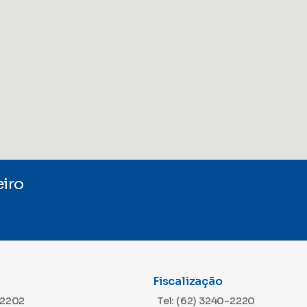
iro
Fiscalização
-2202
Tel: (62) 3240-2220