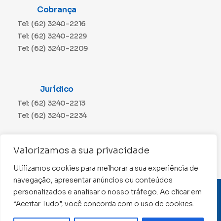
Cobrança
Tel: (62) 3240-2216
Tel: (62) 3240-2229
Tel: (62) 3240-2209
Jurídico
Tel: (62) 3240-2213
Tel: (62) 3240-2234
Comunicação
Valorizamos a sua privacidade
Tel: (62) 3240-2230
Utilizamos cookies para melhorar a sua experiência de
navegação, apresentar anúncios ou conteúdos
personalizados e analisar o nosso tráfego. Ao clicar em
CNPJ: 01.015.676/0001-11
“Aceitar Tudo”, você concorda com o uso de cookies.
Conselho Regional de Contabilidade de Goiás 2022 –
Todos os direitos reservados