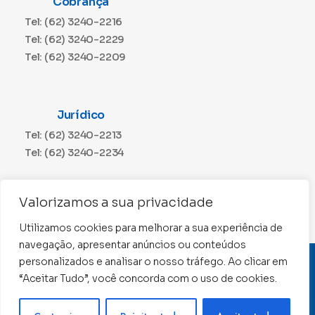
Cobrança
Tel: (62) 3240-2216
Tel: (62) 3240-2229
Tel: (62) 3240-2209
Jurídico
Tel: (62) 3240-2213
Tel: (62) 3240-2234
Comunicação
Valorizamos a sua privacidade
Tel: (62) 3240-2230
Utilizamos cookies para melhorar a sua experiência de
navegação, apresentar anúncios ou conteúdos
personalizados e analisar o nosso tráfego. Ao clicar em
CNPJ: 01.015.676/0001-11
“Aceitar Tudo”, você concorda com o uso de cookies.
Conselho Regional de Contabilidade de Goiás 2022 –
Todos os direitos reservados
Precisa de ajuda ?