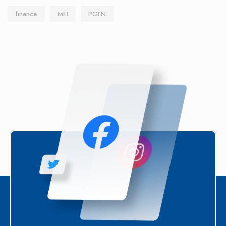
finance
MEI
PGFN