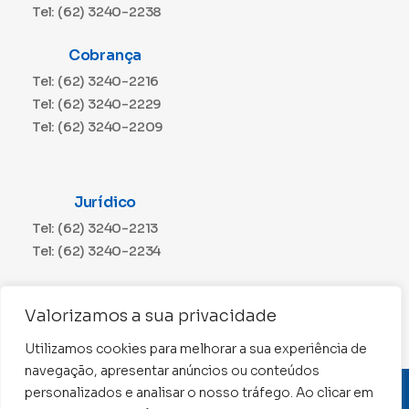
Tel: (62) 3240-2238
Cobrança
Tel: (62) 3240-2216
Tel: (62) 3240-2229
Tel: (62) 3240-2209
Jurídico
Tel: (62) 3240-2213
Tel: (62) 3240-2234
Comunicação
Valorizamos a sua privacidade
Tel: (62) 3240-2230
Utilizamos cookies para melhorar a sua experiência de
navegação, apresentar anúncios ou conteúdos
personalizados e analisar o nosso tráfego. Ao clicar em
CNPJ: 01.015.676/0001-11