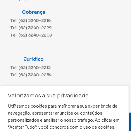
Cobrança
Tel: (62) 3240-2216
Tel: (62) 3240-2229
Tel: (62) 3240-2209
Jurídico
Tel: (62) 3240-2213
Tel: (62) 3240-2234
Comunicação
Valorizamos a sua privacidade
Tel: (62) 3240-2230
Utilizamos cookies para melhorar a sua experiência de
navegação, apresentar anúncios ou conteúdos
personalizados e analisar o nosso tráfego. Ao clicar em
CNPJ: 01.015.676/0001-11
“Aceitar Tudo”, você concorda com o uso de cookies.
Conselho Regional de Contabilidade de Goiás 2022 –