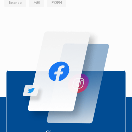
finance
MEI
PGFN