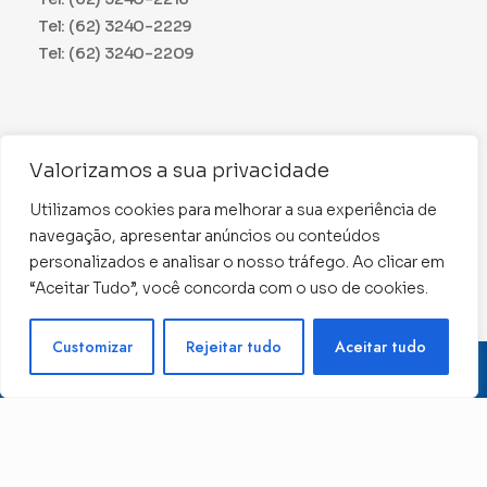
Tel: (62) 3240-2229
Tel: (62) 3240-2209
Jurídico
Valorizamos a sua privacidade
Tel: (62) 3240-2213
Tel: (62) 3240-2234
Utilizamos cookies para melhorar a sua experiência de
navegação, apresentar anúncios ou conteúdos
Comunicação
personalizados e analisar o nosso tráfego. Ao clicar em
Tel: (62) 3240-2230
“Aceitar Tudo”, você concorda com o uso de cookies.
Precisa de ajuda ?
Customizar
Rejeitar tudo
Aceitar tudo
CNPJ: 01.015.676/0001-11
Conselho Regional de Contabilidade de Goiás 2022 –
Todos os direitos reservados
Desenvolvido por: