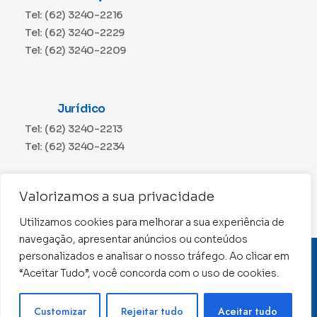
Tel: (62) 3240-2216
Tel: (62) 3240-2229
Tel: (62) 3240-2209
Jurídico
Tel: (62) 3240-2213
Tel: (62) 3240-2234
Comunicação
Valorizamos a sua privacidade
Tel: (62) 3240-2230
Utilizamos cookies para melhorar a sua experiência de
navegação, apresentar anúncios ou conteúdos
personalizados e analisar o nosso tráfego. Ao clicar em
CNPJ: 01.015.676/0001-11
“Aceitar Tudo”, você concorda com o uso de cookies.
Conselho Regional de Contabilidade de Goiás 2022 –
Todos os direitos reservados
Precisa de ajuda ?
Customizar
Rejeitar tudo
Aceitar tudo