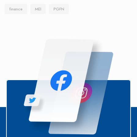
finance
MEI
PGFN