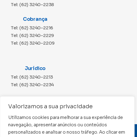
Tel: (62) 3240-2238
Cobrança
Tel: (62) 3240-2216
Tel: (62) 3240-2229
Tel: (62) 3240-2209
Jurídico
Tel: (62) 3240-2213
Tel: (62) 3240-2234
Comunicação
Valorizamos a sua privacidade
Tel: (62) 3240-2230
Utilizamos cookies para melhorar a sua experiência de
navegação, apresentar anúncios ou conteúdos
personalizados e analisar o nosso tráfego. Ao clicar em
CNPJ: 01.015.676/0001-11