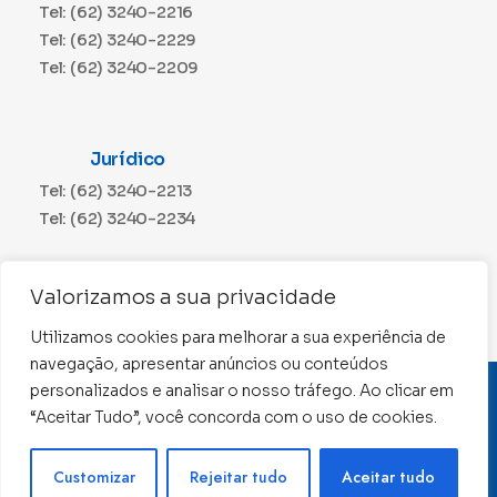
Tel: (62) 3240-2216
Tel: (62) 3240-2229
Tel: (62) 3240-2209
Jurídico
Tel: (62) 3240-2213
Tel: (62) 3240-2234
Comunicação
Valorizamos a sua privacidade
Tel: (62) 3240-2230
Utilizamos cookies para melhorar a sua experiência de
navegação, apresentar anúncios ou conteúdos
personalizados e analisar o nosso tráfego. Ao clicar em
CNPJ: 01.015.676/0001-11
“Aceitar Tudo”, você concorda com o uso de cookies.
Conselho Regional de Contabilidade de Goiás 2022 –
Todos os direitos reservados
Precisa de ajuda ?
Customizar
Rejeitar tudo
Aceitar tudo