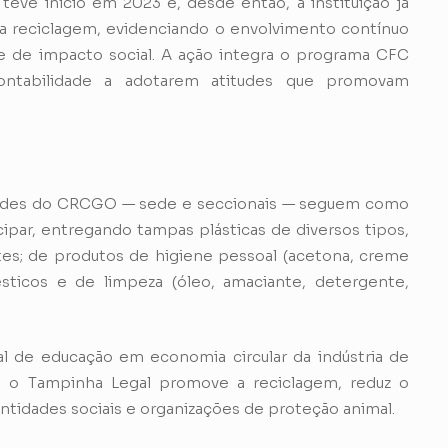
ve início em 2023 e, desde então, a instituição já
a reciclagem, evidenciando o envolvimento contínuo
e de impacto social. A ação integra o programa CFC
 contabilidade a adotarem atitudes que promovam
dades do CRCGO — sede e seccionais — seguem como
ipar, entregando tampas plásticas de diversos tipos,
ntes; de produtos de higiene pessoal (acetona, creme
sticos e de limpeza (óleo, amaciante, detergente,
 de educação em economia circular da indústria de
a, o Tampinha Legal promove a reciclagem, reduz o
ntidades sociais e organizações de proteção animal.