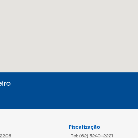
iro
Fiscalização
-2206
Tel: (62) 3240-2221