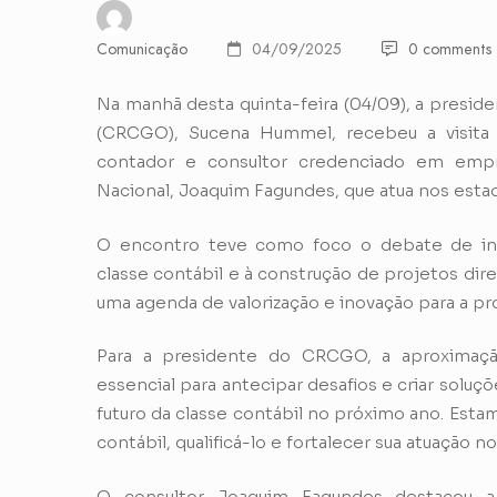
Comunicação
04/09/2025
0 comments
Na manhã desta quinta-feira (04/09), a presid
(CRCGO), Sucena Hummel, recebeu a visita in
contador e consultor credenciado em emp
Nacional, Joaquim Fagundes, que atua nos estad
O encontro teve como foco o debate de inici
classe contábil e à construção de projetos di
uma agenda de valorização e inovação para a pro
Para a presidente do CRCGO, a aproximaçã
essencial para antecipar desafios e criar solu
futuro da classe contábil no próximo ano. Est
contábil, qualificá-lo e fortalecer sua atuação
O consultor Joaquim Fagundes destacou a 