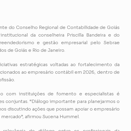
ente do Conselho Regional de Contabilidade de Goiás
stitucional da conselheira Priscilla Bandeira e do
reendedorismo e gestão empresarial pelo Sebrae
os de Goiás e Rio de Janeiro.
ativas estratégicas voltadas ao fortalecimento da
recionados ao empresário contábil em 2026, dentro de
fissão.
o com instituições de fomento e especialistas é
ções conjuntas. “Diálogo importante para planejarmos o
amos discutindo ações que possam apoiar o empresário
 no mercado”, afirmou Sucena Hummel.
relevância do diálogo entre os profissionais da