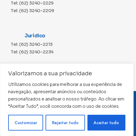
Tel: (62) 3240-2229
Tel: (62) 3240-2209
Jurídico
Tel: (62) 3240-2213
Tel: (62) 3240-2234
Comunicação
Valorizamos a sua privacidade
Tel: (62) 3240-2230
Utilizamos cookies para melhorar a sua experiência de
navegação, apresentar anúncios ou conteúdos
personalizados e analisar o nosso tráfego. Ao clicar em
CNPJ: 01.015.676/0001-11
“Aceitar Tudo”, você concorda com o uso de cookies.
Conselho Regional de Contabilidade de Goiás 2022 –
Todos os direitos reservados
Precisa de ajuda ?
Customizar
Rejeitar tudo
Aceitar tudo
Desenvolvido por: