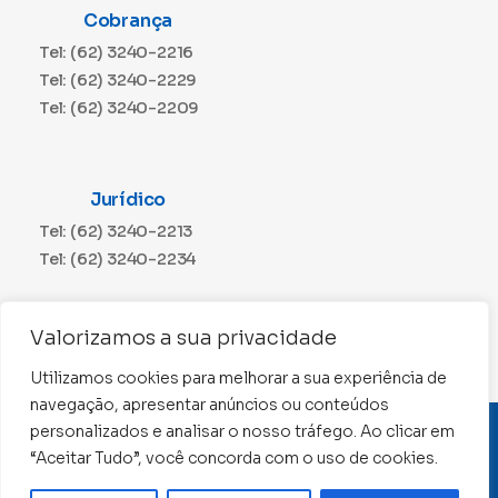
Cobrança
Tel: (62) 3240-2216
Tel: (62) 3240-2229
Tel: (62) 3240-2209
Jurídico
Tel: (62) 3240-2213
Tel: (62) 3240-2234
Comunicação
Valorizamos a sua privacidade
Tel: (62) 3240-2230
Utilizamos cookies para melhorar a sua experiência de
navegação, apresentar anúncios ou conteúdos
personalizados e analisar o nosso tráfego. Ao clicar em
CNPJ: 01.015.676/0001-11
“Aceitar Tudo”, você concorda com o uso de cookies.
Conselho Regional de Contabilidade de Goiás 2022 –
Todos os direitos reservados