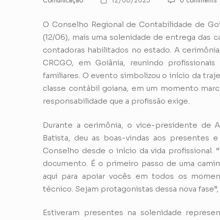
Comunicação
12/06/2025
0 comments
O Conselho Regional de Contabilidade de Goi
(12/06), mais uma solenidade de entrega das ca
contadoras habilitados no estado. A cerimônia
CRCGO, em Goiânia, reunindo profissionais
familiares. O evento simbolizou o início da tra
classe contábil goiana, em um momento marca
responsabilidade que a profissão exige.
Durante a cerimônia, o vice-presidente de
Batista, deu as boas-vindas aos presentes 
Conselho desde o início da vida profissional
documento. É o primeiro passo de uma caminh
aqui para apoiar vocês em todos os moment
técnico. Sejam protagonistas dessa nova fase”,
Estiveram presentes na solenidade represen