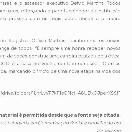
hares e o assessor executivo Deivid Martins. Todos
miliares, reforçando o papel acolhedor da instituição
nto próximo com os registrados, desde o primeiro
de Registro, Otávio Martins, parabenizou os novos
ença de todos. “É sempre uma honra receber novos
 um de vocês construa uma carreira pautada pela ética,
CRCGO é a casa de vocês, contem conosco.” Com as
izada, marcando o início de uma nova etapa na vida dos
om/drive/folders/1LhrLvVP7kP1e0NcI-A8UEixCJperXSSl?
aterial é permitida desde que a fonte seja citada.
, estagiária em Comunicação Social e Habilitação em
Jornalismo