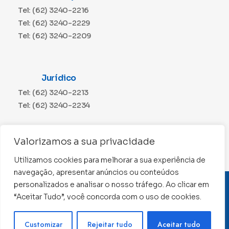
Tel: (62) 3240-2216
Tel: (62) 3240-2229
Tel: (62) 3240-2209
Jurídico
Tel: (62) 3240-2213
Tel: (62) 3240-2234
Comunicação
Valorizamos a sua privacidade
Tel: (62) 3240-2230
Utilizamos cookies para melhorar a sua experiência de
navegação, apresentar anúncios ou conteúdos
personalizados e analisar o nosso tráfego. Ao clicar em
CNPJ: 01.015.676/0001-11
“Aceitar Tudo”, você concorda com o uso de cookies.
Conselho Regional de Contabilidade de Goiás 2022 –
Todos os direitos reservados
Precisa de ajuda ?
Customizar
Rejeitar tudo
Aceitar tudo