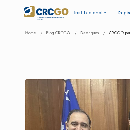
Institucional
Regis
Home
Blog CRCGO
Destaques
CRCGO part