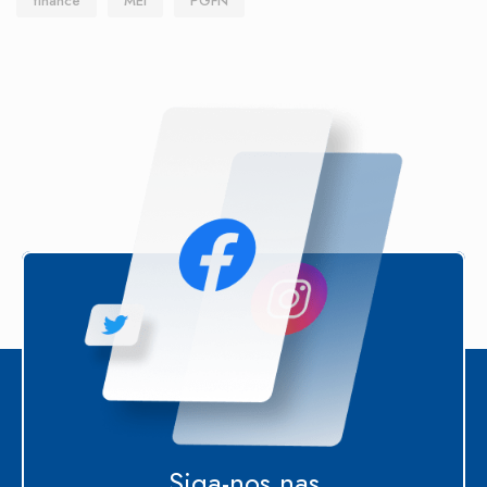
finance
MEI
PGFN
Siga-nos nas