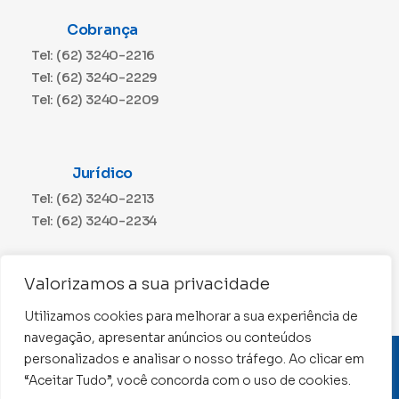
Cobrança
Tel: (62) 3240-2216
Tel: (62) 3240-2229
Tel: (62) 3240-2209
Jurídico
Tel: (62) 3240-2213
Tel: (62) 3240-2234
Comunicação
Valorizamos a sua privacidade
Tel: (62) 3240-2230
Utilizamos cookies para melhorar a sua experiência de
navegação, apresentar anúncios ou conteúdos
personalizados e analisar o nosso tráfego. Ao clicar em
CNPJ: 01.015.676/0001-11
“Aceitar Tudo”, você concorda com o uso de cookies.
Conselho Regional de Contabilidade de Goiás 2022 –