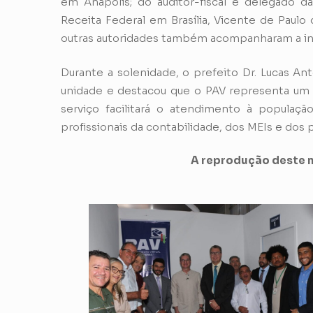
em Anápolis; do auditor-fiscal e delegado d
Receita Federal em Brasília, Vicente de Paulo
outras autoridades também acompanharam a in
Durante a solenidade, o prefeito Dr. Lucas An
unidade e destacou que o PAV representa um 
serviço facilitará o atendimento à populaçã
profissionais da contabilidade, dos MEIs e dos
A reprodução deste m