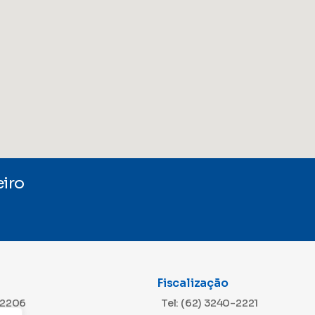
iro
Fiscalização
-2206
Tel: (62) 3240-2221