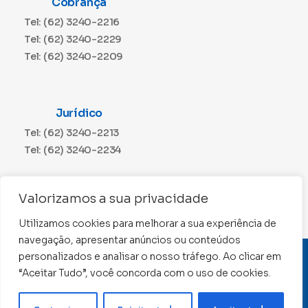
Cobrança
Tel: (62) 3240-2216
Tel: (62) 3240-2229
Tel: (62) 3240-2209
Jurídico
Tel: (62) 3240-2213
Tel: (62) 3240-2234
Comunicação
Valorizamos a sua privacidade
Tel: (62) 3240-2230
Utilizamos cookies para melhorar a sua experiência de
navegação, apresentar anúncios ou conteúdos
personalizados e analisar o nosso tráfego. Ao clicar em
CNPJ: 01.015.676/0001-11
“Aceitar Tudo”, você concorda com o uso de cookies.
Conselho Regional de Contabilidade de Goiás 2022 –
Todos os direitos reservados
Precisa de ajuda ?