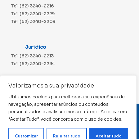
Tel: (62) 3240-2216
Tel: (62) 3240-2229
Tel: (62) 3240-2209
Jurídico
Tel: (62) 3240-2213
Tel: (62) 3240-2234
Comunicação
Valorizamos a sua privacidade
Tel: (62) 3240-2230
Utilizamos cookies para melhorar a sua experiência de
navegação, apresentar anúncios ou conteúdos
personalizados e analisar o nosso tráfego. Ao clicar em
CNPJ: 01.015.676/0001-11
“Aceitar Tudo”, você concorda com o uso de cookies.
Conselho Regional de Contabilidade de Goiás 2022 –
Todos os direitos reservados
Precisa de ajuda ?
Customizar
Rejeitar tudo
Aceitar tudo