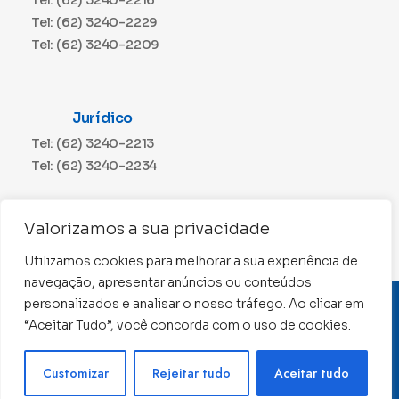
Tel: (62) 3240-2216
Tel: (62) 3240-2229
Tel: (62) 3240-2209
Jurídico
Tel: (62) 3240-2213
Tel: (62) 3240-2234
Comunicação
Valorizamos a sua privacidade
Tel: (62) 3240-2230
Utilizamos cookies para melhorar a sua experiência de
navegação, apresentar anúncios ou conteúdos
personalizados e analisar o nosso tráfego. Ao clicar em
CNPJ: 01.015.676/0001-11
“Aceitar Tudo”, você concorda com o uso de cookies.
Conselho Regional de Contabilidade de Goiás 2022 –
Todos os direitos reservados
Precisa de ajuda ?
Customizar
Rejeitar tudo
Aceitar tudo
Desenvolvido por: