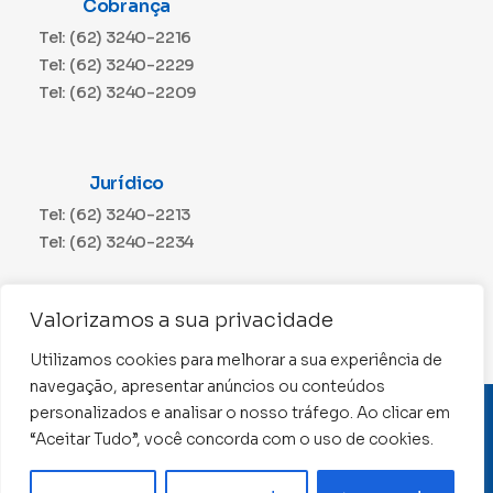
Cobrança
Tel: (62) 3240-2216
Tel: (62) 3240-2229
Tel: (62) 3240-2209
Jurídico
Tel: (62) 3240-2213
Tel: (62) 3240-2234
Comunicação
Valorizamos a sua privacidade
Tel: (62) 3240-2230
Utilizamos cookies para melhorar a sua experiência de
navegação, apresentar anúncios ou conteúdos
personalizados e analisar o nosso tráfego. Ao clicar em
CNPJ: 01.015.676/0001-11
“Aceitar Tudo”, você concorda com o uso de cookies.
Conselho Regional de Contabilidade de Goiás 2022 –
Todos os direitos reservados
Precisa de ajuda ?