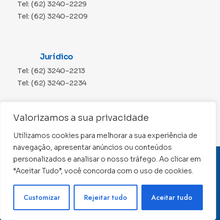
Tel: (62) 3240-2229
Tel: (62) 3240-2209
Jurídico
Tel: (62) 3240-2213
Tel: (62) 3240-2234
Comunicação
Valorizamos a sua privacidade
Tel: (62) 3240-2230
Utilizamos cookies para melhorar a sua experiência de
navegação, apresentar anúncios ou conteúdos
personalizados e analisar o nosso tráfego. Ao clicar em
CNPJ: 01.015.676/0001-11
“Aceitar Tudo”, você concorda com o uso de cookies.
Conselho Regional de Contabilidade de Goiás 2022 –
Todos os direitos reservados
Precisa de ajuda ?
Customizar
Rejeitar tudo
Aceitar tudo
Desenvolvido por: