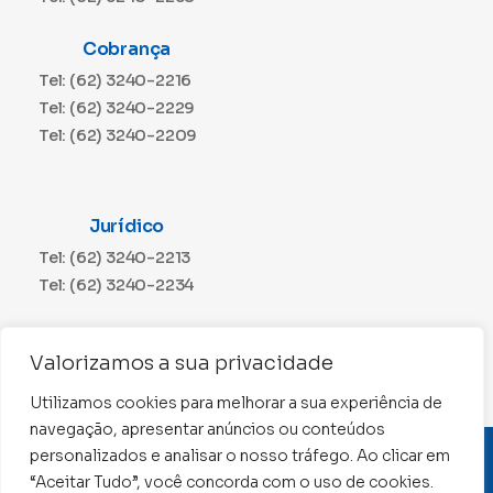
Cobrança
Tel: (62) 3240-2216
Tel: (62) 3240-2229
Tel: (62) 3240-2209
Jurídico
Tel: (62) 3240-2213
Tel: (62) 3240-2234
Comunicação
Valorizamos a sua privacidade
Tel: (62) 3240-2230
Utilizamos cookies para melhorar a sua experiência de
navegação, apresentar anúncios ou conteúdos
personalizados e analisar o nosso tráfego. Ao clicar em
CNPJ: 01.015.676/0001-11
“Aceitar Tudo”, você concorda com o uso de cookies.
Conselho Regional de Contabilidade de Goiás 2022 –