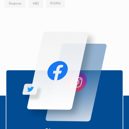
finance
MEI
PGFN