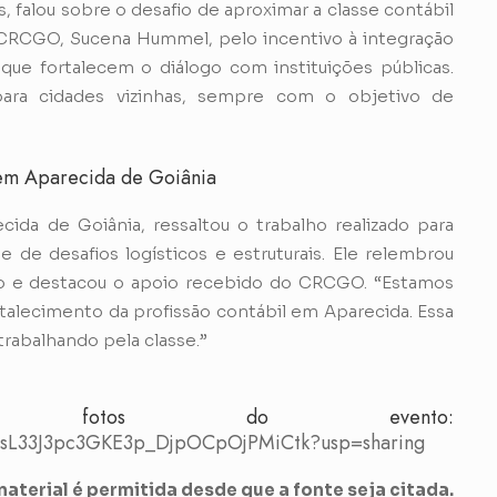
alou sobre o desafio de aproximar a classe contábil
 CRCGO, Sucena Hummel, pelo incentivo à integração
as que fortalecem o diálogo com instituições públicas.
ara cidades vizinhas, sempre com o objetivo de
s em Aparecida de Goiânia
da de Goiânia, ressaltou o trabalho realizado para
e de desafios logísticos e estruturais. Ele relembrou
o e destacou o apoio recebido do CRCGO. “Estamos
rtalecimento da profissão contábil em Aparecida. Essa
rabalhando pela classe.”
 fotos do evento:
DOAsL33J3pc3GKE3p_DjpOCpOjPMiCtk?usp=sharing
aterial é permitida desde que a fonte seja citada.