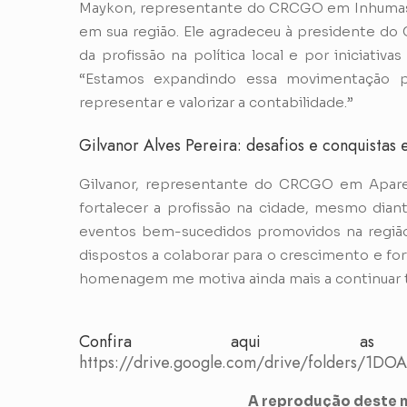
Maykon, representante do CRCGO em Inhumas, f
em sua região. Ele agradeceu à presidente do
da profissão na política local e por iniciativ
“Estamos expandindo essa movimentação p
representar e valorizar a contabilidade.”
Gilvanor Alves Pereira: desafios e conquista
Gilvanor, representante do CRCGO em Apareci
fortalecer a profissão na cidade, mesmo diant
eventos bem-sucedidos promovidos na regiã
dispostos a colaborar para o crescimento e fo
homenagem me motiva ainda mais a continuar t
Confira aqui as
https://drive.google.com/drive/folders/1
A reprodução deste m