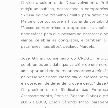
O vice-presidente de Desenvolvimento Pro
dirigiu ao público, destacando o compromiss
“Nossa equipe trabalhou muito para fazer co
Marcelo contou sobre a história da contabilid
“Nosso compromisso é proporcionar a vocês 
necessárias para que possam se destacar e s
vamos celebrar as conquistas, e também o 
patamares mais altos”, declarou Marcelo.
José Gilmar, conselheiro do CRCGO, reforço
celebramos uma data que vai além de um mero c
uma oportunidade de reconhecermos a relevânc
na nossa sociedade. Neste dia, queremos homen
e a coragem de defender o que é certo”, disse 
O presidente do Sindicato das Empres
Assessoramento, Perícias (Sescon-Goiás) e p
2006 a 2009, Edson Cândido Pinto, parabeniz