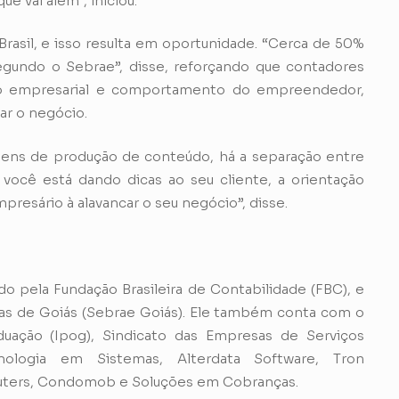
e vai além”, iniciou.
rasil, e isso resulta em oportunidade. “Cerca de 50%
gundo o Sebrae”, disse, reforçando que contadores
ão empresarial e comportamento do empreendedor,
ar o negócio.
gens de produção de conteúdo, há a separação entre
 você está dando dicas ao seu cliente, a orientação
presário à alavancar o seu negócio”, disse.
 pela Fundação Brasileira de Contabilidade (FBC), e
as de Goiás (Sebrae Goiás). Ele também conta com o
uação (Ipog), Sindicato das Empresas de Serviços
nologia em Sistemas, Alterdata Software, Tron
uters, Condomob e Soluções em Cobranças.