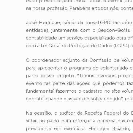
estar presente para trocar ideias e evoluir pr
na nossa profissão. Parabéns a todos nós, con
José Henrique, sócio da InovaLGPD também su
entidades juntamente com o Sescon-Goiás 
contabilidade um serviço especializado para o
com a Lei Geral de Proteção de Dados (LGPD) de
O coordenador adjunto da Comissão de Volun
para apresentar o programa de voluntariado e
parte desse projeto. “Temos diversos projet
evento faz parte das ações que podemos faze
fundamental fazermos o cadastro no site volunt
contábil quando o assunto é solidariedade”, ref
Na ocasião, o auditor da Receita Federal do
subiu ao palco para reforçar a parceria das
presidente em exercício, Henrique Ricardo,