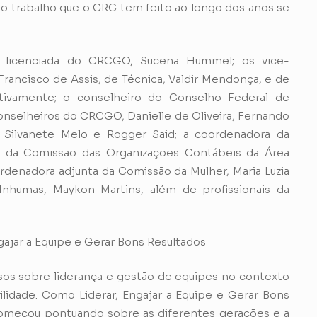
o trabalho que o CRC tem feito ao longo dos anos se
 licenciada do CRCGO, Sucena Hummel; os vice-
, Francisco de Assis, de Técnica, Valdir Mendonça, e de
ectivamente; o conselheiro do Conselho Federal de
nselheiros do CRCGO, Danielle de Oliveira, Fernando
s, Silvanete Melo e Rogger Said; a coordenadora da
 da Comissão das Organizações Contábeis da Área
ordenadora adjunta da Comissão da Mulher, Maria Luzia
humas, Maykon Martins, além de profissionais da
gajar a Equipe e Gerar Bons Resultados
iosos sobre liderança e gestão de equipes no contexto
ilidade: Como Liderar, Engajar a Equipe e Gerar Bons
começou pontuando sobre as diferentes gerações e a