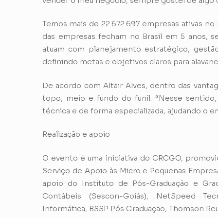
vender o meu negócio, sempre gostei de algo qu
Temos mais de 22.672.697 empresas ativas no B
das empresas fecham no Brasil em 5 anos, se
atuam com planejamento estratégico, gest
definindo metas e objetivos claros para alavanc
De acordo com Altair Alves, dentro das vanta
topo, meio e fundo do funil. “Nesse sentido,
técnica e de forma especializada, ajudando o em
Realização e apoio
O evento é uma iniciativa do CRCGO, promovido
Serviço de Apoio às Micro e Pequenas Empres
apoio do Instituto de Pós-Graduação e Grad
Contábeis (Sescon-Goiás), NetSpeed Tec
Informática, BSSP Pós Graduação, Thomson Re