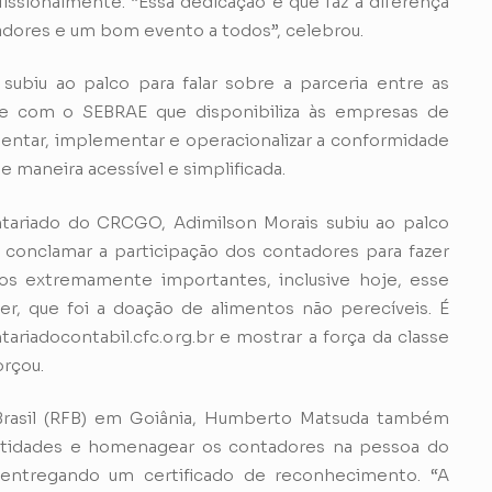
ofissionalmente. “Essa dedicação é que faz a diferença
tadores e um bom evento a todos”, celebrou.
biu ao palco para falar sobre a parceria entre as
e com o SEBRAE que disponibiliza às empresas de
rientar, implementar e operacionalizar a conformidade
 maneira acessível e simplificada.
tariado do CRCGO, Adimilson Morais subiu ao palco
 conclamar a participação dos contadores para fazer
os extremamente importantes, inclusive hoje, esse
r, que foi a doação de alimentos não perecíveis. É
ariadocontabil.cfc.org.br e mostrar a força da classe
orçou.
 Brasil (RFB) em Goiânia, Humberto Matsuda também
 entidades e homenagear os contadores na pessoa do
 entregando um certificado de reconhecimento. “A