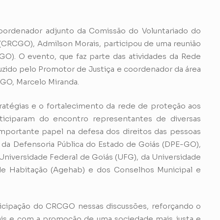
coordenador adjunto da Comissão do Voluntariado do
(CRCGO), Admilson Morais, participou de uma reunião
GO). O evento, que faz parte das atividades da Rede
duzido pelo Promotor de Justiça e coordenador da área
PGO, Marcelo Miranda.
ratégias e o fortalecimento da rede de proteção aos
rticiparam do encontro representantes de diversas
portante papel na defesa dos direitos das pessoas
da Defensoria Pública do Estado de Goiás (DPE-GO),
da Universidade Federal de Goiás (UFG), da Universidade
de Habitação (Agehab) e dos Conselhos Municipal e
ticipação do CRCGO nessas discussões, reforçando o
is e com a promoção de uma sociedade mais justa e