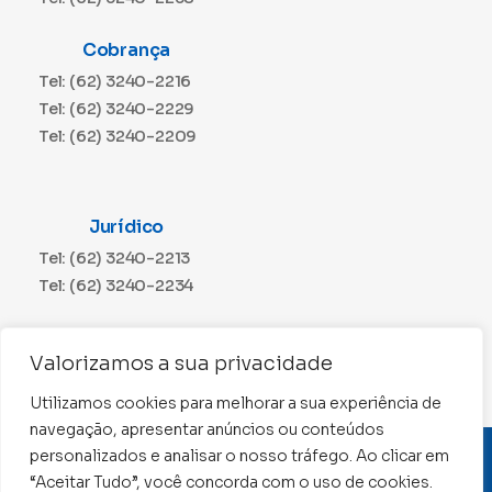
Cobrança
Tel: (62) 3240-2216
Tel: (62) 3240-2229
Tel: (62) 3240-2209
Jurídico
Tel: (62) 3240-2213
Tel: (62) 3240-2234
Comunicação
Valorizamos a sua privacidade
Tel: (62) 3240-2230
Utilizamos cookies para melhorar a sua experiência de
navegação, apresentar anúncios ou conteúdos
personalizados e analisar o nosso tráfego. Ao clicar em
CNPJ: 01.015.676/0001-11
“Aceitar Tudo”, você concorda com o uso de cookies.
Conselho Regional de Contabilidade de Goiás 2022 –