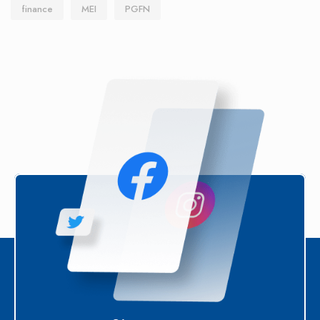
finance
MEI
PGFN