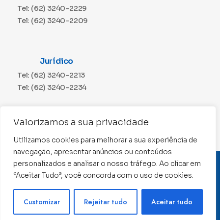
Tel: (62) 3240-2229
Tel: (62) 3240-2209
Jurídico
Tel: (62) 3240-2213
Tel: (62) 3240-2234
Comunicação
Valorizamos a sua privacidade
Tel: (62) 3240-2230
Utilizamos cookies para melhorar a sua experiência de
navegação, apresentar anúncios ou conteúdos
personalizados e analisar o nosso tráfego. Ao clicar em
CNPJ: 01.015.676/0001-11
“Aceitar Tudo”, você concorda com o uso de cookies.
Conselho Regional de Contabilidade de Goiás 2022 –
Todos os direitos reservados
Precisa de ajuda ?
Customizar
Rejeitar tudo
Aceitar tudo
Desenvolvido por: