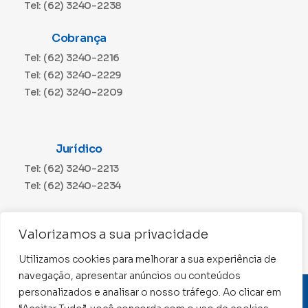
Tel: (62) 3240-2238
Cobrança
Tel: (62) 3240-2216
Tel: (62) 3240-2229
Tel: (62) 3240-2209
Jurídico
Tel: (62) 3240-2213
Tel: (62) 3240-2234
Comunicação
Valorizamos a sua privacidade
Tel: (62) 3240-2230
Utilizamos cookies para melhorar a sua experiência de
navegação, apresentar anúncios ou conteúdos
personalizados e analisar o nosso tráfego. Ao clicar em
CNPJ: 01.015.676/0001-11