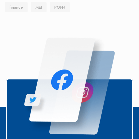
finance
MEI
PGFN