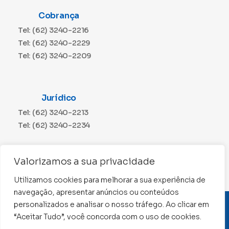
Cobrança
Tel: (62) 3240-2216
Tel: (62) 3240-2229
Tel: (62) 3240-2209
Jurídico
Tel: (62) 3240-2213
Tel: (62) 3240-2234
Comunicação
Valorizamos a sua privacidade
Tel: (62) 3240-2230
Utilizamos cookies para melhorar a sua experiência de
navegação, apresentar anúncios ou conteúdos
personalizados e analisar o nosso tráfego. Ao clicar em
CNPJ: 01.015.676/0001-11
“Aceitar Tudo”, você concorda com o uso de cookies.
Conselho Regional de Contabilidade de Goiás 2022 –