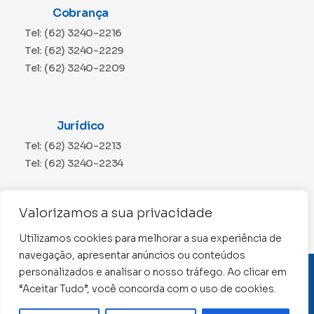
Cobrança
Tel: (62) 3240-2216
Tel: (62) 3240-2229
Tel: (62) 3240-2209
Jurídico
Tel: (62) 3240-2213
Tel: (62) 3240-2234
Comunicação
Valorizamos a sua privacidade
Tel: (62) 3240-2230
Utilizamos cookies para melhorar a sua experiência de
navegação, apresentar anúncios ou conteúdos
personalizados e analisar o nosso tráfego. Ao clicar em
CNPJ: 01.015.676/0001-11
“Aceitar Tudo”, você concorda com o uso de cookies.
Conselho Regional de Contabilidade de Goiás 2022 –
Todos os direitos reservados