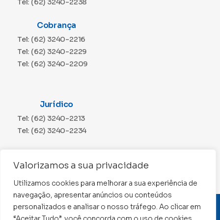
Tel: (62) 3240-2238
Cobrança
Tel: (62) 3240-2216
Tel: (62) 3240-2229
Tel: (62) 3240-2209
Jurídico
Tel: (62) 3240-2213
Tel: (62) 3240-2234
Comunicação
Valorizamos a sua privacidade
Tel: (62) 3240-2230
Utilizamos cookies para melhorar a sua experiência de
navegação, apresentar anúncios ou conteúdos
personalizados e analisar o nosso tráfego. Ao clicar em
CNPJ: 01.015.676/0001-11
“Aceitar Tudo”, você concorda com o uso de cookies.