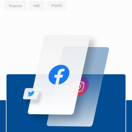
finance
MEI
PGFN