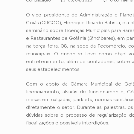
Comunicação
08/04/2025
0 comments
O vice-presidente de Administração e Plane
Goiás (CRCGO), Henrique Ricardo Batista, e a c
seminário sobre Licenças Municipais para Bare
e Restaurantes de Goiânia (Sindibares), em par
na terça-feira, 08, na sede da Fecomércio, c
municipais. O encontro teve como objetivo
entretenimento, além de contadores, sobre as
seus estabelecimentos.
Com o apoio da Câmara Municipal de Goiâ
licenciamento, alvarás de funcionamento, C
mesas em calçadas, parklets, normas sanitári
diretamente o setor. Durante as palestras, os
dúvidas sobre o processo de regularização d
fiscalizações e possíveis interdições.