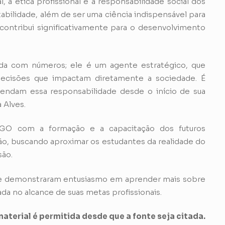
 a ética profissional e a responsabilidade social dos
ilidade, além de ser uma ciência indispensável para
contribui significativamente para o desenvolvimento
da com números; ele é um agente estratégico, que
decisões que impactam diretamente a sociedade. É
eendam essa responsabilidade desde o início de sua
 Alves.
CGO com a formação e a capacitação dos futuros
ção, buscando aproximar os estudantes da realidade do
são.
ue demonstraram entusiasmo em aprender mais sobre
da no alcance de suas metas profissionais.
aterial é permitida desde que a fonte seja citada.