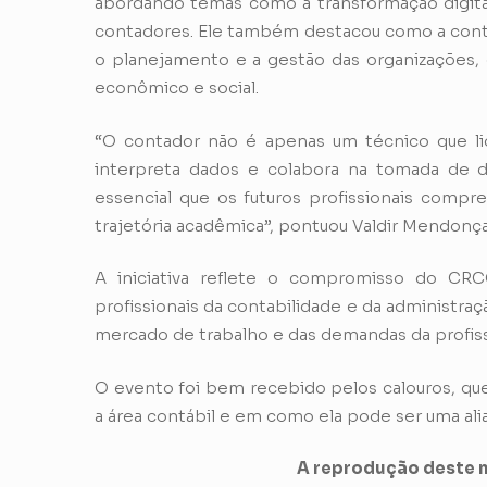
abordando temas como a transformação digital,
contadores. Ele também destacou como a contab
o planejamento e a gestão das organizações, 
econômico e social.
“O contador não é apenas um técnico que li
interpreta dados e colabora na tomada de 
essencial que os futuros profissionais compr
trajetória acadêmica”, pontuou Valdir Mendonça
A iniciativa reflete o compromisso do CR
profissionais da contabilidade e da administra
mercado de trabalho e das demandas da profis
O evento foi bem recebido pelos calouros, q
a área contábil e em como ela pode ser uma alia
A reprodução deste m