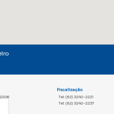
iro
Fiscalização
-2206
Tel: (62) 3240-2221
Tel: (62) 3240-2237