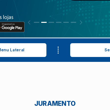
.
.
.
enu Lateral
Se
.
JURAMENTO