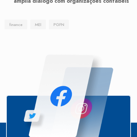
amplia diálogo com organizações contábeis
finance
MEI
PGFN