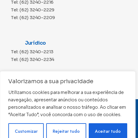
Tel: (62) 3240-2216
Tel: (62) 3240-2229
Tel: (62) 3240-2209
Jurídico
Tel: (62) 3240-2213
Tel: (62) 3240-2234
Comunicação
Valorizamos a sua privacidade
Tel: (62) 3240-2230
Utilizamos cookies para melhorar a sua experiência de
navegação, apresentar anúncios ou conteúdos
personalizados e analisar o nosso tráfego. Ao clicar em
CNPJ: 01.015.676/0001-11
“Aceitar Tudo”, você concorda com o uso de cookies.
Conselho Regional de Contabilidade de Goiás 2022 –
Todos os direitos reservados
Precisa de ajuda ?
Customizar
Rejeitar tudo
Aceitar tudo
Desenvolvido por: